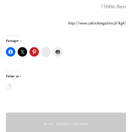
75006 Paris
http://www.zekitchengalerie.fr/kgb/
Partager :
Hellocoton
J’aime ça :
Chargement…
BLOG
BONNES ADRESSES